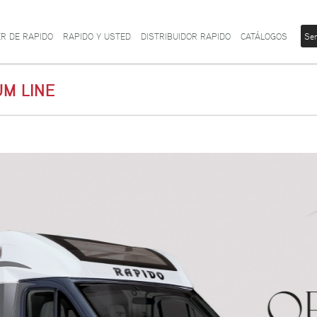
R DE RAPIDO
RAPIDO Y USTED
DISTRIBUIDOR RAPIDO
CATÁLOGOS
Ser
M LINE