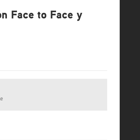
ón Face to Face y
le