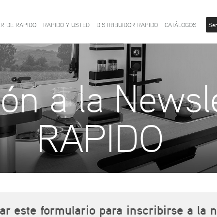
R DE RAPIDO
RAPIDO Y USTED
DISTRIBUIDOR RAPIDO
CATÁLOGOS
Ser
ión a la Newsl
RAPIDO
 este formulario para inscribirse a la 