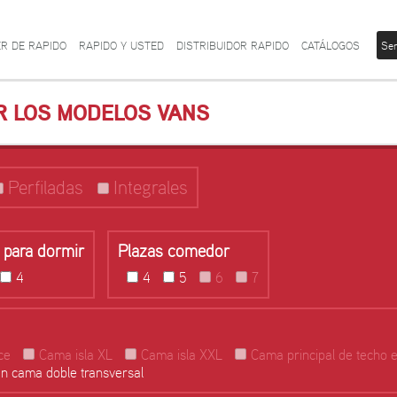
R DE RAPIDO
RAPIDO Y USTED
DISTRIBUIDOR RAPIDO
CATÁLOGOS
Ser
R LOS MODELOS VANS
Perfiladas
Integrales
 para dormir
Plazas comedor
4
4
5
6
7
ce
Cama isla XL
Cama isla XXL
Cama principal de techo e
n cama doble transversal