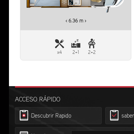
‹ 6.36 m ›
x4
2+1
2+2
ACCESO RÁPIDO
Descubrir Rapido
sabe