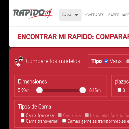
GAMA
NOVEDADES
SABER HACE
ENCONTRAR MI RAPIDO: COMPARA
Compare los modelos
Tipo
Vans
Dimensiones
plazas
3
5.99m
8.15m
Tipos de Cama
Cama francesa
Cama isla
banquetas face to fa
Cama transversal
Camas gemelas transformables e