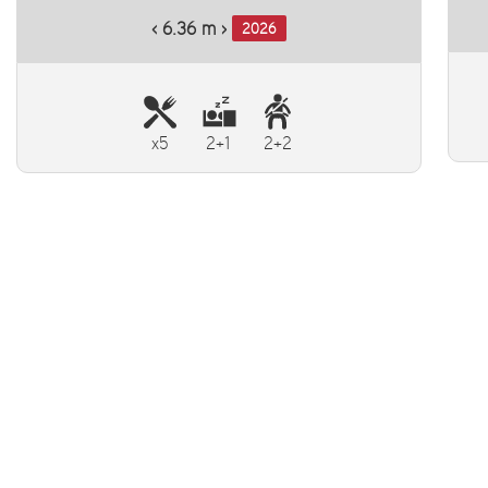
‹ 6.36 m ›
2026
x5
2+1
2+2