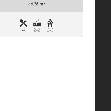
‹ 6.36 m ›
x4
2+2
2+2