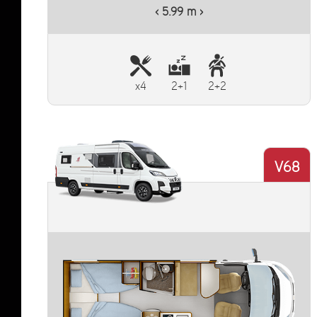
‹ 5.99 m ›
x4
2+1
2+2
V68