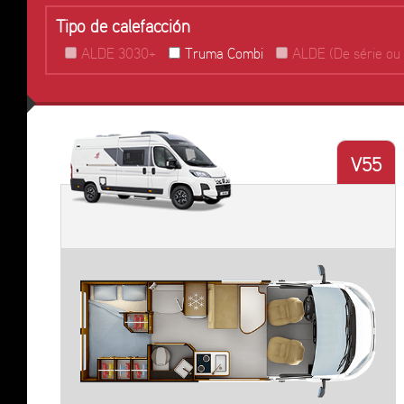
Tipo de calefacción
ALDE 3030+
Truma Combi
ALDE (De série ou 
V55