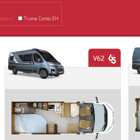
option)
Truma Combi EH
V62